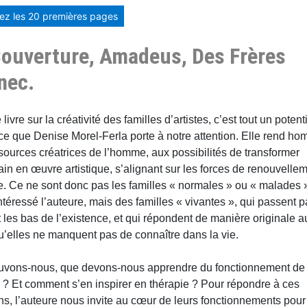
etez les 20 premières pages
Couverture, Amadeus, Des Frères
nec.
livre sur la créativité des familles d’artistes, c’est tout un potent
nce que Denise Morel-Ferla porte à notre attention. Elle rend 
sources créatrices de l’homme, aux possibilités de transformer
ain en œuvre artistique, s’alignant sur les forces de renouvelle
ie. Ce ne sont donc pas les familles « normales » ou « malades 
intéressé l’auteure, mais des familles « vivantes », qui passent p
t les bas de l’existence, et qui répondent de manière originale a
u’elles ne manquent pas de connaître dans la vie.
vons-nous, que devons-nous apprendre du fonctionnement de 
s ? Et comment s’en inspirer en thérapie ? Pour répondre à ces
ns, l’auteure nous invite au cœur de leurs fonctionnements pour