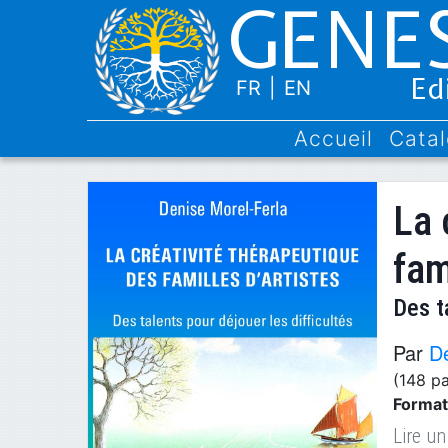
GENES
Ed
FR
|
EN
Accueil
Cata
La 
fam
Des t
Par
D
(148 p
Format
Lire un