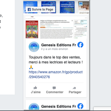
e,
t
e