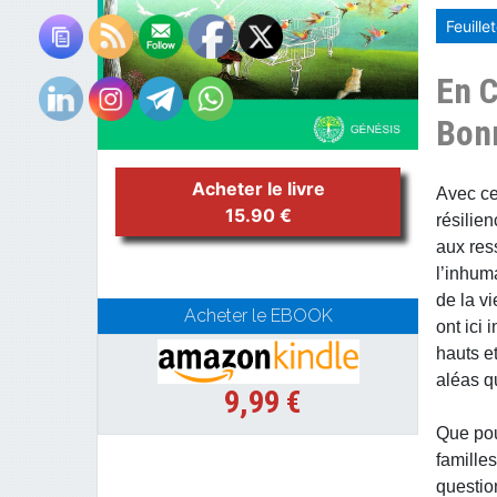
Feuill
En 
Bon
Acheter le livre
Avec ce 
15.90 €
résilie
aux res
l’inhum
de la v
Acheter le EBOOK
ont ici 
hauts e
aléas q
9,99 €
Que pou
famille
questio