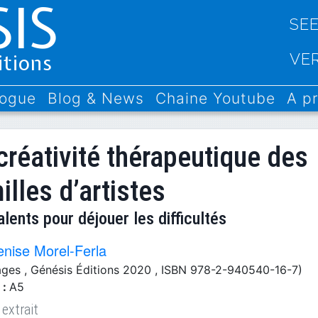
IS
SE
itions
VE
logue
Blog & News
Chaine Youtube
A p
créativité thérapeutique des
illes d’artistes
alents pour déjouer les difficultés
enise Morel-Ferla
ages
, Génésis Éditions 2020
, ISBN 978-2-940540-16-7)
 :
A5
 extrait