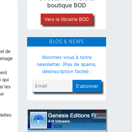
boutique BOD
Vers la librairie BOD
BLOG & NEWS
iel de
Abonnez-vous à notre
hommage
newsletter. (Pas de spams,
désinscription facile) :
ment
» qui
ar les
ux
telles